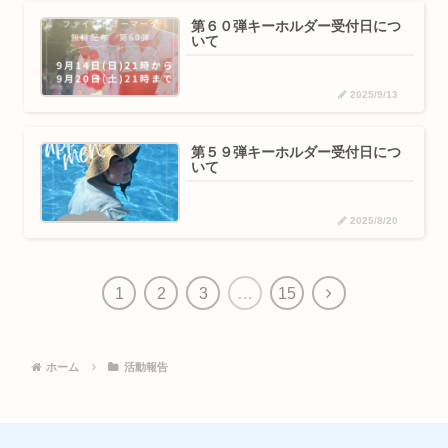
第６０弾キーホルダー受付日につ
いて
2025/9/13
第５９弾キーホルダー受付日につ
いて
2025/8/20
1
2
3
…
15
ホーム
活動報告