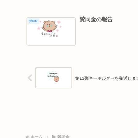
賛同金の報告
賛同金
第13弾キーホルダーを発送しま
ホーム
賛同金