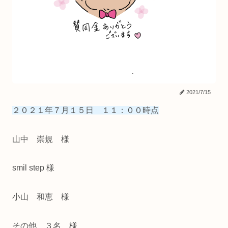
2021/7/15
２０２１年７月１５日 １１：００時点
山中 崇規 様
smil step 様
小山 和恵 様
その他 ３名 様