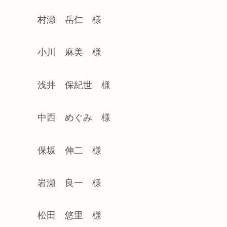
村瀬 岳仁 様
小川 麻美 様
浅井 保紀世 様
中西 めぐみ 様
保坂 伸二 様
岩瀬 良一 様
松田 悠里 様