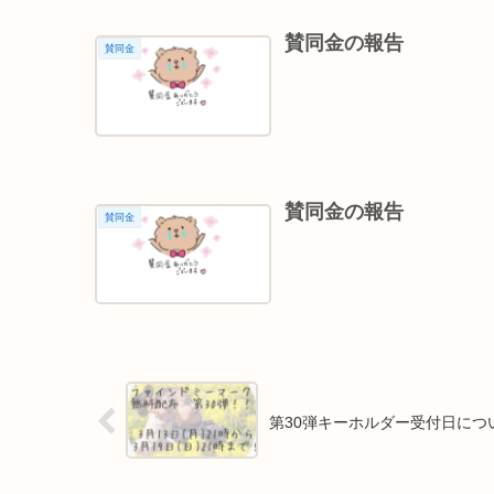
賛同金の報告
賛同金
賛同金の報告
賛同金
第30弾キーホルダー受付日につ