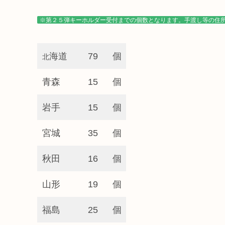
※第２５弾キーホルダー受付までの個数となります。手渡し等の住
海道
79
個
北
青森
15
個
岩手
15
個
宮城
35
個
秋田
16
個
山形
19
個
福島
25
個