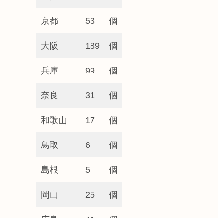
京都
53
個
大阪
189
個
兵庫
99
個
奈良
31
個
和歌山
17
個
鳥取
6
個
島根
5
個
岡山
25
個