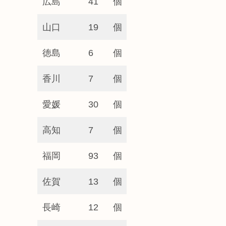
広島
41
個
山口
19
個
徳島
6
個
香川
7
個
愛媛
30
個
高知
7
個
福岡
93
個
佐賀
13
個
長崎
12
個