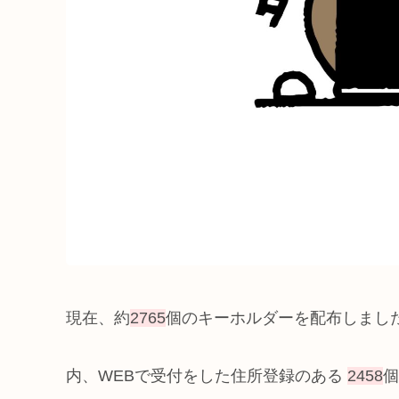
現在、約
2765
個のキーホルダーを配布しまし
内、WEBで受付をした住所登録のある
2458
個