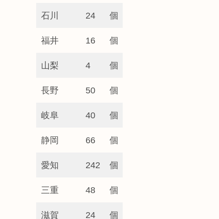
石川
24
個
福井
16
個
山梨
4
個
長野
50
個
岐阜
40
個
静岡
66
個
愛知
242
個
三重
48
個
滋賀
24
個