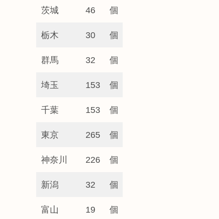
茨城
46
個
栃木
30
個
群馬
32
個
埼玉
153
個
千葉
153
個
東京
265
個
神奈川
226
個
新潟
32
個
富山
19
個