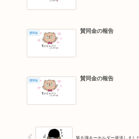
賛同金の報告
賛同金
賛同金の報告
賛同金
第６弾キーホルダー発送しまし