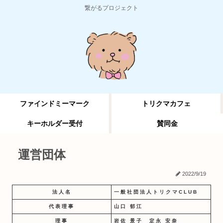
繋がるプロジェクト
ファインドミーマーク
トリクマカフェ
キーホルダー受付
賛同金
運営団体
2022/9/19
法人名
一般社団法人トリクマCLUB
代表理事
山口 郁江
理事
岩佐 景子 定永 安奈